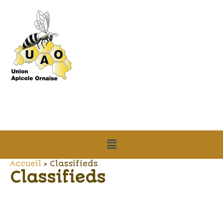
Aller
au
contenu
Menu
Accueil
Classifieds
Classifieds