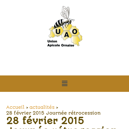
Aller
Navigation
au
des
contenu
articles
Menu
Accueil
actualités
28 février 2015 Journée rétrocession
28 février 2015