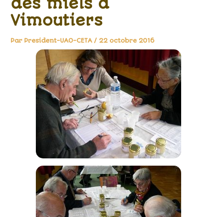
des miels à
Vimoutiers
Par
President-UAO-CETA
/
22 octobre 2016