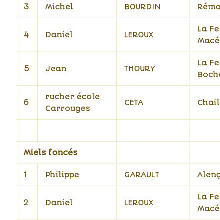
3
Michel
BOURDIN
Réma
La Fe
4
Daniel
LEROUX
Macé
La Fe
5
Jean
THOURY
Boch
rucher école
6
CETA
Chail
Carrouges
Miels foncés
1
Philippe
GARAULT
Alen
La Fe
2
Daniel
LEROUX
Macé