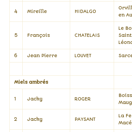
Orvil
4
Mireille
HIDALGO
en A
Le B
5
François
CHATELAIS
Saint
Léon
6
Jean Pierre
LOUVET
Sarc
Miels ambrés
Bois
1
Jacky
ROGER
Maug
La Fe
2
Jacky
PAYSANT
Macé