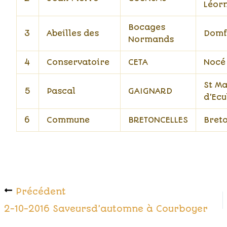
Léor
Bocages
3
Abeilles des
Domf
Normands
4
Conservatoire
CETA
Nocé
St Ma
5
Pascal
GAIGNARD
d’Ecu
6
Commune
BRETONCELLES
Breto
Précédent
2-10-2016 Saveursd’automne à Courboyer