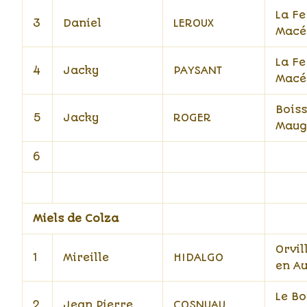
La Fe
3
Daniel
LEROUX
Macé
La Fe
4
Jacky
PAYSANT
Macé
Bois
5
Jacky
ROGER
Maug
6
Miels de Colza
Orvil
1
Mireille
HIDALGO
en A
Le Bo
2
Jean Pierre
COSNUAU