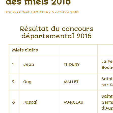
des miels 2016
Par
President-UAO-CETA
/
5 octobre 2016
Résultat du concours
départemental 2016
Miels clairs
La Fe
1
Jean
THOURY
Boch
Saint
2
Guy
MALLET
sur S
Saint
3
Pascal
MARCEAU
Germ
d’Au