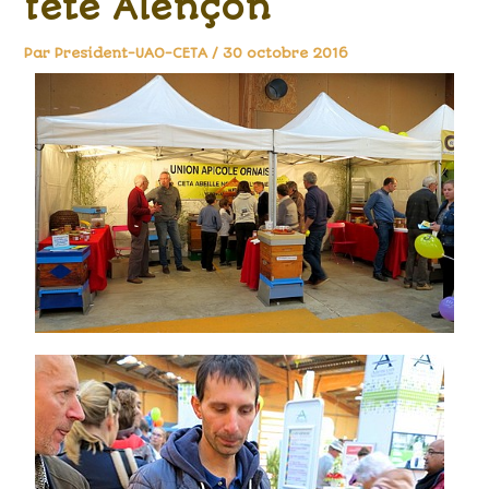
fête Alençon
Par
President-UAO-CETA
/
30 octobre 2016