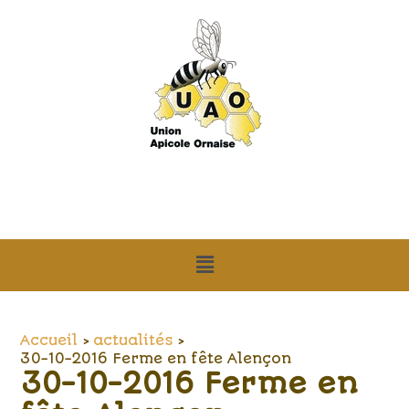
Aller
Navigation
au
des
contenu
articles
Menu
Accueil
actualités
30-10-2016 Ferme en fête Alençon
30-10-2016 Ferme en